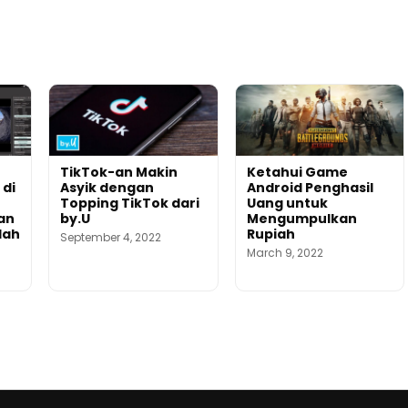
TikTok-an Makin
Ketahui Game
 di
Asyik dengan
Android Penghasil
Topping TikTok dari
Uang untuk
an
by.U
Mengumpulkan
dah
Rupiah
September 4, 2022
March 9, 2022