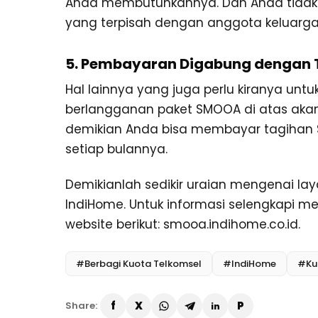
Anda membutuhkannya. Dan Anda tidak pe
yang terpisah dengan anggota keluarga
5. Pembayaran Digabung dengan 
Hal lainnya yang juga perlu kiranya un
berlangganan paket SMOOA di atas aka
demikian Anda bisa membayar tagihan
setiap bulannya.
Demikianlah sedikir uraian mengenai l
IndiHome. Untuk informasi selengkapi m
website berikut: smooa.indihome.co.id.
#Berbagi Kuota Telkomsel
#IndiHome
#Ku
Share: