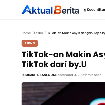
Kecantika
Home
Tekno
TikTok-an Makin Asyik dengan Topping
TEKNO
TikTok-an Makin As
TikTok dari by.U
MBAKHAFLANI.COM
September 4, 2022
2 min read