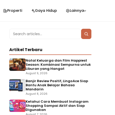
Properti
Gaya Hidup
Lainnya
Search
Search
for:
Artikel Terbaru
Natal Keluarga dan Film Happiest
Season: Kombinasi Sempurna untuk
Liburan yang Hangat
August 9, 2026
Banjir Review Positif, LingoAce Siap
Bantu Anak Belajar Bahasa
Mandarin
August 8, 2026
Ketahui Cara Membuat Instagram
Shopping Sampai Aktif dan Siap
Digunakan
August 7, 2026