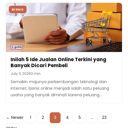
BISNIS
Inilah 5 Ide Jualan Online Terkini yang
Banyak Dicari Pembeli
July 11, 2026
3 min
Semakin majunya perkembangan teknologi dan
internet, bisnis online menjadi salah satu peluang
usaha yang banyak diminati karena peluang…
Posts
← Newer
1
2
3
4
5
…
23
navigation