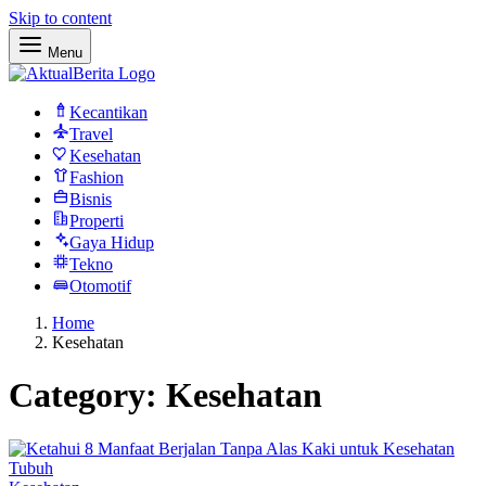
Skip to content
Menu
Kecantikan
Travel
Kesehatan
Fashion
Bisnis
Properti
Gaya Hidup
Tekno
Otomotif
Home
Kesehatan
Category:
Kesehatan